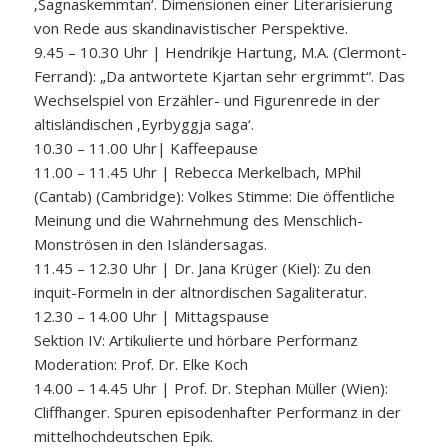
‚Sagnaskemmtan‘. Dimensionen einer Literarisierung
von Rede aus skandinavistischer Perspektive.
9.45 – 10.30 Uhr | Hendrikje Hartung, M.A. (Clermont-
Ferrand): „Da antwortete Kjartan sehr ergrimmt“. Das
Wechselspiel von Erzähler- und Figurenrede in der
altisländischen ‚Eyrbyggja saga‘.
10.30 – 11.00 Uhr| Kaffeepause
11.00 – 11.45 Uhr | Rebecca Merkelbach, MPhil
(Cantab) (Cambridge): Volkes Stimme: Die öffentliche
Meinung und die Wahrnehmung des Menschlich-
Monströsen in den Isländersagas.
11.45 – 12.30 Uhr | Dr. Jana Krüger (Kiel): Zu den
inquit-Formeln in der altnordischen Sagaliteratur.
12.30 – 14.00 Uhr | Mittagspause
Sektion IV: Artikulierte und hörbare Performanz
Moderation: Prof. Dr. Elke Koch
14.00 – 14.45 Uhr | Prof. Dr. Stephan Müller (Wien):
Cliffhanger. Spuren episodenhafter Performanz in der
mittelhochdeutschen Epik.