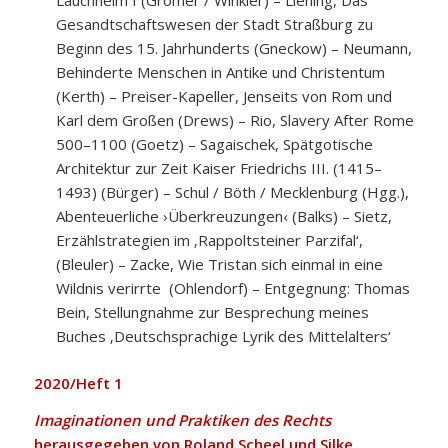
Gesandtschaftswesen der Stadt Straßburg zu
Beginn des 15. Jahrhunderts (Gneckow) – Neumann,
Behinderte Menschen in Antike und Christentum
(Kerth) – Preiser-Kapeller, Jenseits von Rom und
Karl dem Großen (Drews) – Rio, Slavery After Rome
500–1100 (Goetz) – Sagaischek, Spätgotische
Architektur zur Zeit Kaiser Friedrichs III. (1415–
1493) (Bürger) – Schul / Böth / Mecklenburg (Hgg.),
Abenteuerliche ›Überkreuzungen‹ (Balks) – Sietz,
Erzählstrategien im ‚Rappoltsteiner Parzifal‘,
(Bleuler) – Zacke, Wie Tristan sich einmal in eine
Wildnis verirrte (Ohlendorf) – Entgegnung: Thomas
Bein, Stellungnahme zur Besprechung meines
Buches ‚Deutschsprachige Lyrik des Mittelalters‘
2020/Heft 1
Imaginationen und Praktiken des Rechts
herausgegeben von Roland Scheel und Silke