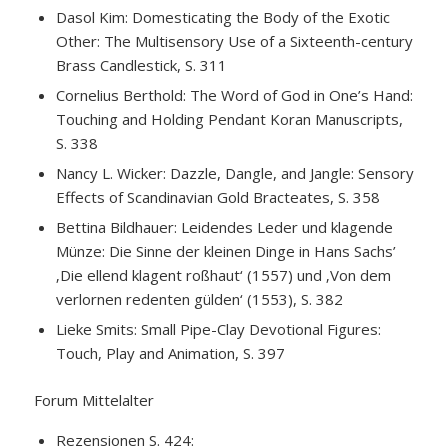
Dasol Kim: Domesticating the Body of the Exotic
Other: The Multisensory Use of a Sixteenth-century
Brass Candlestick, S. 311
Cornelius Berthold: The Word of God in One’s Hand:
Touching and Holding Pendant Koran Manuscripts,
S. 338
Nancy L. Wicker: Dazzle, Dangle, and Jangle: Sensory
Effects of Scandinavian Gold Bracteates, S. 358
Bettina Bildhauer: Leidendes Leder und klagende
Münze: Die Sinne der kleinen Dinge in Hans Sachs’
‚Die ellend klagent roßhaut‘ (1557) und ‚Von dem
verlornen redenten gülden‘ (1553), S. 382
Lieke Smits: Small Pipe-Clay Devotional Figures:
Touch, Play and Animation, S. 397
Forum Mittelalter
Rezensionen S. 424: