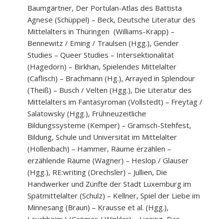
Baumgärtner, Der Portulan-Atlas des Battista
Agnese (Schüppel) – Beck, Deutsche Literatur des
Mittelalters in Thüringen (Williams-Krapp) –
Bennewitz / Eming / Traulsen (Hgg.), Gender
Studies – Queer Studies – Intersektionalität
(Hagedorn) – Birkhan, Spielendes Mittelalter
(Caflisch) – Brachmann (Hg.), Arrayed in Splendour
(Theiß) – Busch / Velten (Hgg.), Die Literatur des
Mittelalters im Fantasyroman (Vollstedt) – Freytag /
Salatowsky (Hgg.), Frühneuzeitliche
Bildungssysteme (Kemper) – Gramsch-Stehfest,
Bildung, Schule und Universität im Mittelalter
(Hollenbach) – Hammer, Räume erzählen –
erzählende Räume (Wagner) – Heslop / Glauser
(Hgg.), RE:writing (Drechsler) – Jullien, Die
Handwerker und Zünfte der Stadt Luxemburg im
Spätmittelalter (Schulz) – Kellner, Spiel der Liebe im
Minnesang (Braun) – Krausse et al. (Hgg.),
Lauchheim I (Grömer / Winkler) – Liening, Das