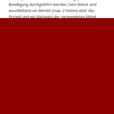
Bewilligung durchgeführt werden. Dem Beirat sind
anschließend ein Bericht (max. 2 Seiten) über das
Projekt und ein Nachweis der verwendeten Mittel
vorzulegen.
Einzureichen sind:
Ein kurzes Exposé des Vorhabens (max. 3 Seiten).
Daraus sollen das inhaltliche Anliegen und der
interdisziplinäre Charakter des Projektes ersichtlich
werden.
Darlegung der geplanten Verwendung der
Anschubfinanzierung (Kostenkalkulation, Zeitplan).
Lebenslauf und Publikationsliste der
antragstellenden Personen.
Informationen (Name, Titel, Fach, institutionelle
Anbindung) zu den weiteren am Projekt beteiligten
Personen.