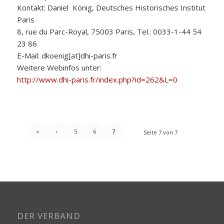
Kontakt: Daniel König, Deutsches Historisches Institut
Paris
8, rue du Parc-Royal, 75003 Paris, Tel.: 0033-1-44 54
23 86
E-Mail: dkoenig[at]dhi-paris.fr
Weitere Webinfos unter:
http://www.dhi-paris.fr/index.php?id=262&L=0
«
‹
5
6
7
Seite 7 von 7
DER VERBAND