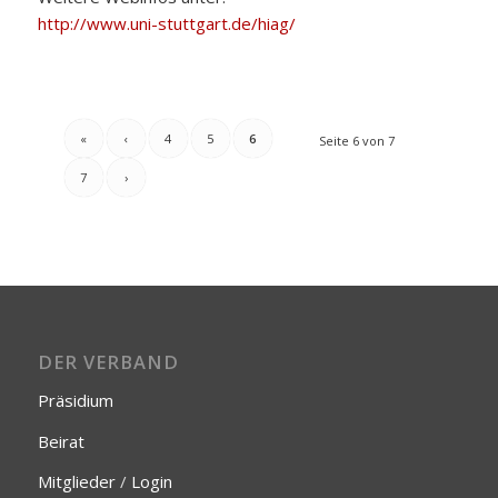
http://www.uni-stuttgart.de/hiag/
«
‹
4
5
6
Seite 6 von 7
7
›
DER VERBAND
Präsidium
Beirat
Mitglieder
/
Login