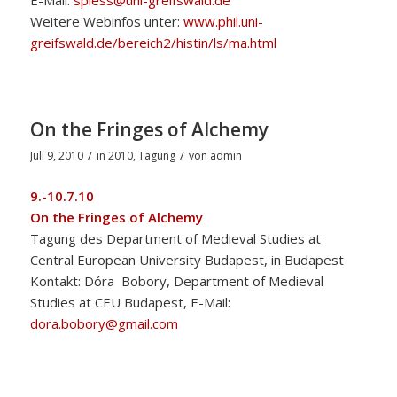
E-Mail:
spiess@uni-greifswald.de
Weitere Webinfos unter:
www.phil.uni-
greifswald.de/bereich2/histin/ls/ma.html
On the Fringes of Alchemy
/
/
Juli 9, 2010
in
2010
,
Tagung
von
admin
9.-10.7.10
On the Fringes of Alchemy
Tagung des
Department of Medieval Studies at
Central European University Budapest, in Budapest
Kontakt: Dóra Bobory, Department of Medieval
Studies at CEU Budapest, E-Mail:
dora.bobory@gmail.com