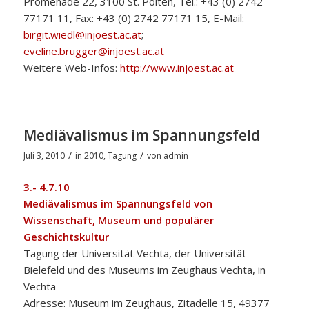
Promenade 22, 3100 St. Pölten, Tel.: +43 (0) 2742
77171 11, Fax: +43 (0) 2742 77171 15, E-Mail:
birgit.wiedl@injoest.ac.at
;
eveline.brugger@injoest.ac.at
Weitere Web-Infos:
http://www.injoest.ac.at
Mediävalismus im Spannungsfeld
/
/
Juli 3, 2010
in
2010
,
Tagung
von
admin
3.- 4.7.10
Mediävalismus im Spannungsfeld von
Wissenschaft, Museum und populärer
Geschichtskultur
Tagung der Universität Vechta, der Universität
Bielefeld und des Museums im Zeughaus Vechta, in
Vechta
Adresse: Museum im Zeughaus, Zitadelle 15, 49377