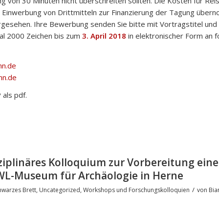
g von 30 Minuten nicht überschreiten sollten. Die Kosten für Rei
r Einwerbung von Drittmitteln zur Finanzierung der Tagung über
orgesehen. Ihre Bewerbung senden Sie bitte mit Vortragstitel und
al 2000 Zeichen bis zum
3. April 2018
in elektronischer Form an 
nn.de
nn.de
 als pdf.
isziplinäres Kolloquium zur Vorbereitung eine
WL-Museum für Archäologie in Herne
/
hwarzes Brett
,
Uncategorized
,
Workshops und Forschungskolloquien
von
Bia