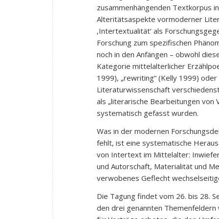
zusammenhängenden Textkorpus inne
Alteritätsaspekte vormoderner Liter
‚Intertextualität‘ als Forschungsg
Forschung zum spezifischen Phänome
noch in den Anfängen – obwohl dies
Kategorie mittelalterlicher Erzählpo
1999), „rewriting“ (Kelly 1999) ode
Literaturwissenschaft verschiedenst
als „literarische Bearbeitungen vo
systematisch gefasst wurden.
Was in der modernen Forschungsdebat
fehlt, ist eine systematische Hera
von Intertext im Mittelalter: Inwiefe
und Autorschaft, Materialität und Me
verwobenes Geflecht wechselseiti
Die Tagung findet vom 26. bis 28. 
den drei genannten Themenfeldern 