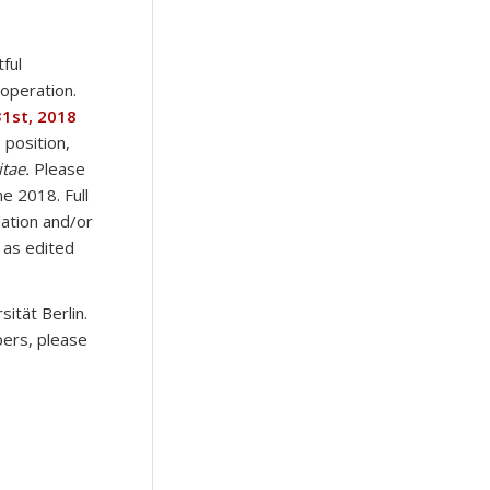
ful
ooperation.
31st, 2018
 position,
tae.
Please
ne 2018. Full
ation and/or
 as edited
ität Berlin.
pers, please