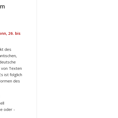
im
nn, 26. bis
kt des
antischen,
hdeutsche
ik von Texten
 ist folglich
Formen des
d
ell
te oder -