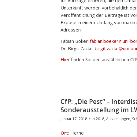
für Vorträge erbeten, die den Umfan
Unterkunft werden vorbehaltlich de
Veröffentlichung der Beiträge ist v
Exposé in einem Umfang von maxim
Adressen:
Fabian Böker:
fabian.boeker@uni-bo
Dr. Birgit Zacke:
birgit.zacke@uni-bo
Hier
finden Sie den ausführlichen CfP
CfP: „Die Pest“ – Interd
Sonderausstellung im L
/
Januar 17, 2018
in
2018
,
Ausstellungen
,
Sc
Ort
: Herne