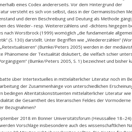
rhalb eines Codex andererseits. Vor dem Hintergrund der
atur versteht es sich von selbst, dass in der Germanistischen Me
egenstand und deren Beschreibung und Deutung als Methode gängig
n des Wieder- resp. Weitererzählens und -dichtens hingegen be
es nach Worstbrock (1999) womöglich „die fundamentale allgeme
etik“ (S. 130) darstellt. Unter Begriffen wie „Wiedererzählen“ (Wo
r „Retextualisieren“ (Bumke/Peters 2005) werden in der mediävis
e Phänomene der Textualität diskutiert, die vielfach schier unter
n Vorgängigem“ (Bumke/Peters 2005, S. 1) bezeichnet und bisher 
te über Intertextuelles in mittelalterlicher Literatur noch im 
usarbeitung der Zusammenhänge von unterschiedlichen Erscheinu
rn bedingen Alteritätskonstituenten mittelalterlicher Literatur wie
dialität die Gesamtheit des literarischen Feldes der Vormoderne al
ger Bezugnahmen?
September 2018 im Bonner Universitätsforum (Heussallee 18–24) 
werden Vorschläge insbesondere auch des wissenschaftlichen 