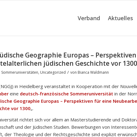
Verband
Aktuelles
jüdische Geographie Europas – Perspektiven 
elalterlichen jüdischen Geschichte vor 130
/
,
Sommeruniversitäten
,
Uncategorized
von
Bianca Waldmann
NGGJ) in Heidelberg veranstaltet in Kooperation mit der Nouvelle
mber
eine
deutsch-französische Sommeruniversität
in der Nor
dische Geographie Europas – Perspektiven für eine Neubearbe
ichte vor 1300
„.
versität richtet sich vor allem an Masterstudierende und Dokto
schaft und der Jüdischen Studien. Bewerbungen von Interessent
ft, der Theologie und der Rechtsgeschichte sind explizit erwünsc