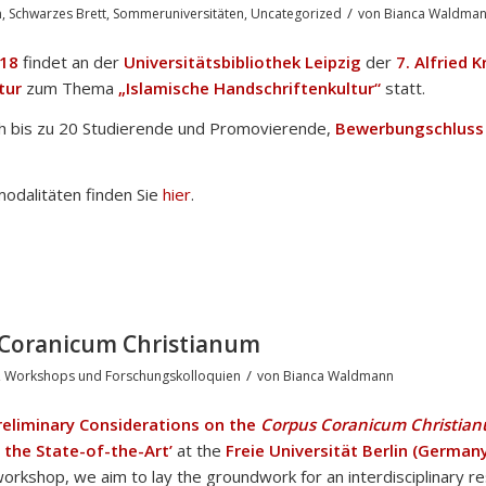
/
n
,
Schwarzes Brett
,
Sommeruniversitäten
,
Uncategorized
von
Bianca Waldma
018
findet an der
Universitätsbibliothek Leipzig
der
7. Alfried 
tur
zum Thema
„Islamische Handschriftenkultur“
statt.
h bis zu 20 Studierende und Promovierende,
Bewerbungschluss
dalitäten finden Sie
hier
.
s Coranicum Christianum
/
,
Workshops und Forschungskolloquien
von
Bianca Waldmann
reliminary Considerations on the
Corpus Coranicum Christia
 the State-of-the-Art’
at the
Freie Universität Berlin (Germany
 workshop, we aim to lay the groundwork for an interdisciplinary r