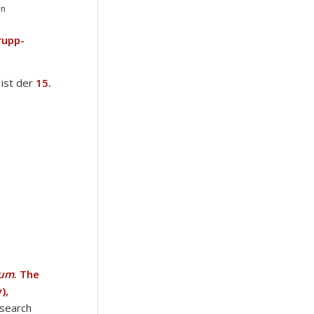
nn
Krupp-
ist der
15.
num
. The
),
esearch