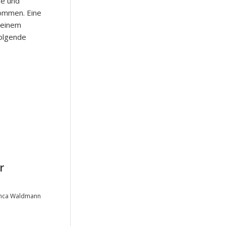
se und
nommen. Eine
 einem
folgende
r
nca Waldmann