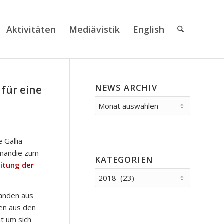
Aktivitäten
Mediävistik
English
NEWS ARCHIV
für eine
0
 Gallia
mandie zum
KATEGORIEN
itung der
Kategorien
randen aus
en aus den
ht um sich