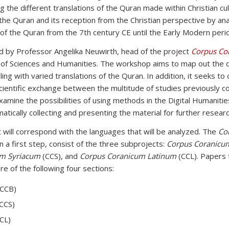
g the different translations of the Quran made within Christian cul
the Quran and its reception from the Christian perspective by anal
s of the Quran from the 7th century CE until the Early Modern peri
d by Professor Angelika Neuwirth, head of the project
Corpus Co
of Sciences and Humanities. The workshop aims to map out the d
ing with varied translations of the Quran. In addition, it seeks to
scientific exchange between the multitude of studies previously c
 examine the possibilities of using methods in the Digital Humanitie
ically collecting and presenting the material for further researc
 will correspond with the languages that will be analyzed. The
Co
 in a first step, consist of the three subprojects:
Corpus Coranicu
um Syriacum
(CCS), and
Corpus Coranicum Latinum
(CCL). Papers 
 of the following four sections:
(CCB)
(CCS)
CCL)