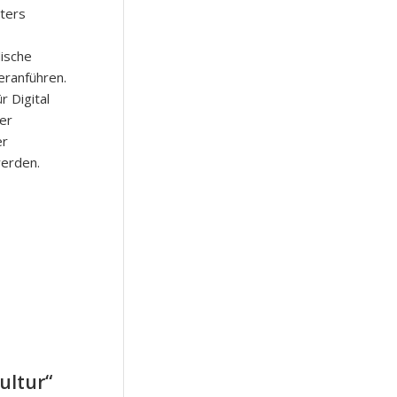
lters
ische
eranführen.
 Digital
er
er
werden.
ultur“