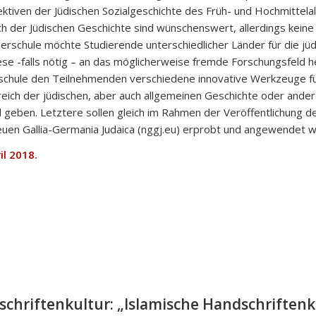
ktiven der Jüdischen Sozialgeschichte des Früh- und Hochmittela
h der Jüdischen Geschichte sind wünschenswert, allerdings keine
schule möchte Studierende unterschiedlicher Länder für die jüd
e -falls nötig – an das möglicherweise fremde Forschungsfeld h
chule den Teilnehmenden verschiedene innovative Werkzeuge für
reich der jüdischen, aber auch allgemeinen Geschichte oder ander
geben. Letztere sollen gleich im Rahmen der Veröffentlichung d
euen Gallia-Germania Judaica (nggj.eu) erprobt und angewendet 
il 2018.
chriftenkultur: „Islamische Handschriftenk