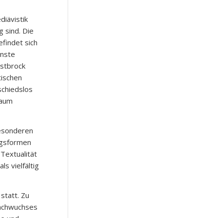
diävistik
 sind. Die
findet sich
inste
rstbrock
tischen
schiedslos
kaum
Besonderen
ngsformen
 Textualität
s vielfältig
statt. Zu
Nachwuchses