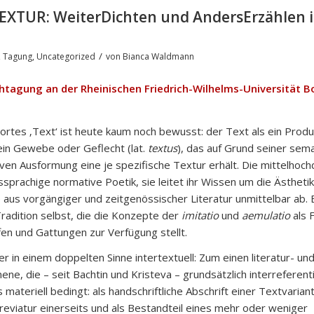
 TEXTUR: WeiterDichten und AndersErzählen 
/
,
Tagung
,
Uncategorized
von
Bianca Waldmann
chtagung an der Rheinischen
Friedrich-Wilhelms-Universität Bo
tes ‚Text‘ ist heute kaum noch bewusst: der Text als ein Produ
 ein Gewebe oder Geflecht (lat.
textus
), das auf Grund seiner sem
iven Ausformung eine je spezifische Textur erhält. Die mittelhoc
ssprachige normative Poetik, sie leitet ihr Wissen um die Ästhet
aus vorgängiger und zeitgenössischer Literatur unmittelbar ab. Es
 Tradition selbst, die die Konzepte der
imitatio
und
aemulatio
als 
fen und Gattungen zur Verfügung stellt.
er in einem doppelten Sinne intertextuell: Zum einen literatur- un
e, die – seit Bachtin und Kristeva – grundsätzlich interreferenti
ateriell bedingt: als handschriftliche Abschrift einer Textvarian
reviatur einerseits und als Bestandteil eines mehr oder weniger