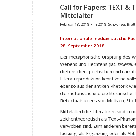
Call for Papers: TEXT &
Mittelalter
/
Februar 13, 2018
in
2018
,
Schwarzes Brett
Internationale mediävistische Fa
28. September 2018
Der metaphorische Ursprung des Wor
Webens und Flechtens (lat.
texere
),
rhetorischen, poetischen und narrat
Literaturproduktion kennt keine volk
ebenso aus der antiken Rhetorik wie 
die rhetorische und die literarische
Retextualisierens von Motiven, Stof
Mittelalterliche Literaturen sind imm
zeichentheoretisch als Text-Phänomen
verwoben sind. Zum anderen bereits m
fassung, als Ergänzung oder als Abb