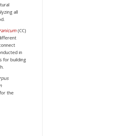
tural
yzing all
od.
ranicum
(CC)
ifferent
 connect
onducted in
s for building
h.
rpus
m
for the