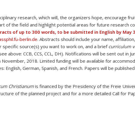
iplinary research, which will, the organizers hope, encourage fruit
t of the field and highlight potential areas for future research c
acts of up to 300 words, to be submitted in English by May 
sphil.fu-berlin.de
. Abstracts should include your name, affiliation,
r specific source(s) you want to work on, and a brief
curriculum vi
see above: CCB, CCS, CCL, DH). Notifications will be sent out in Ju
 November, 2018. Limited funding will be available for accommod
: English, German, Spanish, and French. Papers will be published
cum Christianum
is financed by the Presidency of the Freie Univers
ructure of the planned project and for a more detailed Call for Pa