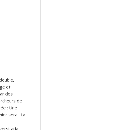
 double,
ge et,
par des
ercheurs de
rée : Une
er sera : La
ersitaria,