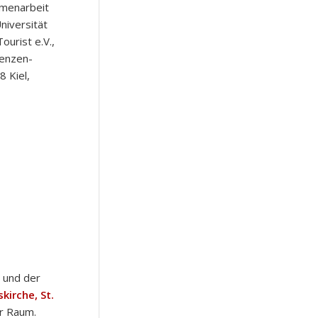
mmenarbeit
niversität
ourist e.V.,
denzen-
8 Kiel,
 und der
kirche, St.
er Raum.