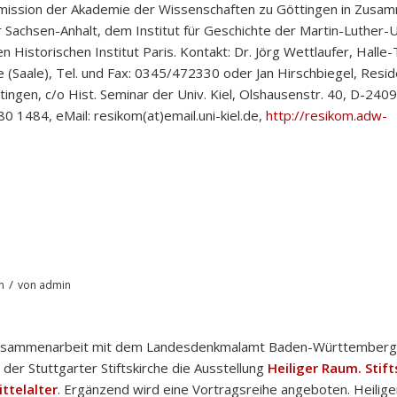
ission der Akademie der Wissenschaften zu Göttingen in Zusa
 Sachsen-Anhalt, dem Institut für Geschichte der Martin-Luther-U
istorischen Institut Paris. Kontakt: Dr. Jörg Wettlaufer, Halle-T
 (Saale), Tel. und Fax: 0345/472330 oder Jan Hirschbiegel, Resi
ngen, c/o Hist. Seminar der Univ. Kiel, Olshausenstr. 40, D-2409
80 1484, eMail: resikom(at)email.uni-kiel.de,
http://resikom.adw-
/
n
von
admin
n Zusammenarbeit mit dem Landesdenkmalamt Baden-Württemberg
 der Stuttgarter Stiftskirche die Ausstellung
Heiliger Raum. Stifts
ttelalter
. Ergänzend wird eine Vortragsreihe angeboten. Heilig