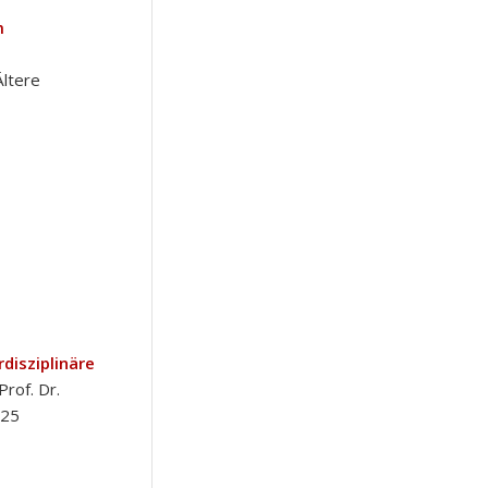
m
Ältere
rdisziplinäre
Prof. Dr.
225