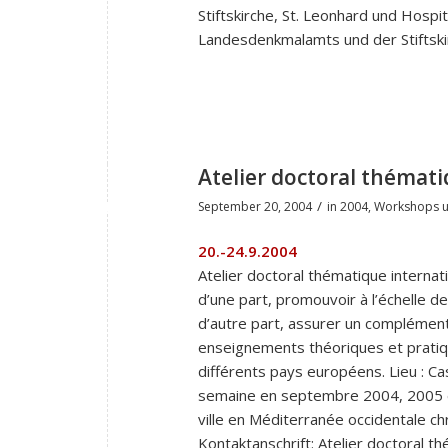
Stiftskirche, St. Leonhard und Hospit
Landesdenkmalamts und der Stiftskir
Atelier doctoral thémati
/
September 20, 2004
in
2004
,
Workshops u
20.-24.9.2004
Atelier doctoral thématique internati
d’une part, promouvoir à l’échelle d
d’autre part, assurer un complémen
enseignements théoriques et pratiq
différents pays européens. Lieu : C
semaine en septembre 2004, 2005 et
ville en Méditerranée occidentale c
Kontaktanschrift: Atelier doctoral t