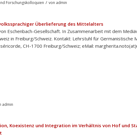
/
nd Forschungskolloquien
von
admin
volkssprachiger Überlieferung des Mittelalters
von Eschenbach-Gesellschaft. In Zusammenarbeit mit dem Mediäv
hweiz in Freiburg/Schweiz. Kontakt: Lehrstuhl für Germanistische M
séricorde, CH-1700 Freiburg/Schweiz; eMail: margherita.noto(at)u
n
admin
ion, Koexistenz und Integration im Verhältnis von Hof und St
t