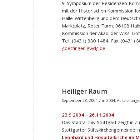
9. Symposium der Residenzen-Komm
mit der Historischen Kommission für
Halle-Wittenberg und dem Deutschen H
Marktplatz, Roter Turm, 06108 Halle
Kommission der Akad. der Wiss. Götti
Tel.: (0431) 880 1484, Fax: (0431) 8
goettingen.gwdg.de
Heiliger Raum
/
September 23, 2004
in
2004
,
Ausstellunge
23.9.2004 – 26.11.2004
Das Stadtarchiv Stuttgart zeigt i
Stuttgarter Stiftskirchengemeinde in
Leonhard und Hospitalkirche im Mi