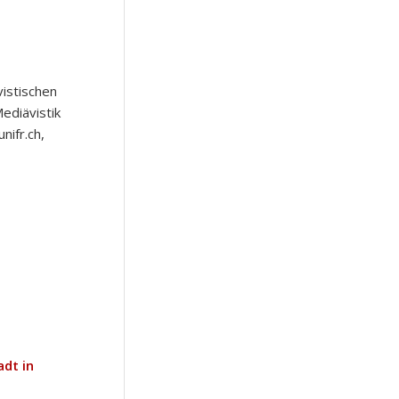
istischen
ediävistik
nifr.ch,
adt in