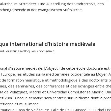
alkirche im Mittelalter. Eine Ausstellung des Stadtarchivs, des
chengemeinde in der evangelischen Stiftskirche.
que international d’histoire médiévale
/
nd Forschungskolloquien
von
admin
onal d’histoire médiévale. L’objectif de cette école doctorale est
e l’Europe, les études sur la méditerranée occidentale au Moyen A
t de formation heuristique et méthodologique à des doctorants 
ues, des séminaires, des conférences et des échanges entre ch
asa de Velázquez, Madrid et Universidad Complutense Madrid. Du
 2006. Chaque semaine sera centrée sur un thème dont le premi
hrétienne et musulmane
hématique, Casa de Velázquez, Calle de Paul Guinard, 3, Ciudad Univ