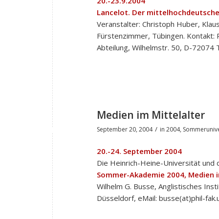
20.-23.9.2004
Lancelot. Der mittelhochdeutsche
Veranstalter: Christoph Huber, Klau
Fürstenzimmer, Tübingen. Kontakt: P
Abteilung, Wilhelmstr. 50, D-7207
Medien im Mittelalter
/
September 20, 2004
in
2004
,
Sommerunive
20.-24. September 2004
Die Heinrich-Heine-Universität und
Sommer-Akademie 2004, Medien im
Wilhelm G. Busse, Anglistisches Inst
Düsseldorf, eMail: busse(at)phil-fak