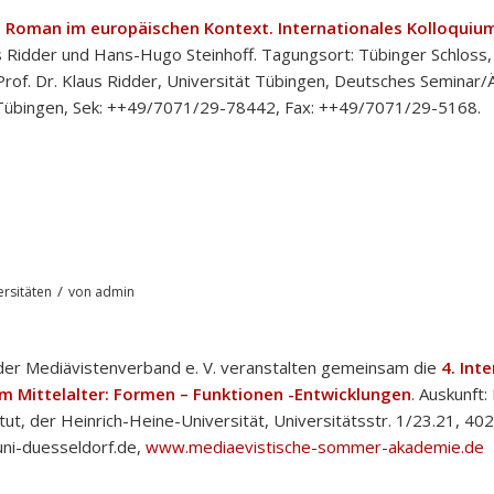
 Roman im europäischen Kontext. Internationales Kolloquiu
s Ridder und Hans-Hugo Steinhoff. Tagungsort: Tübinger Schloss,
rof. Dr. Klaus Ridder, Universität Tübingen, Deutsches Seminar/
4 Tübingen, Sek: ++49/7071/29-78442, Fax: ++49/7071/29-5168.
/
rsitäten
von
admin
 der Mediävistenverband e. V. veranstalten gemeinsam die
4. Inte
 Mittelalter: Formen – Funktionen -Entwicklungen
. Auskunft: 
itut, der Heinrich-Heine-Universität, Universitätsstr. 1/23.21, 40
.uni-duesseldorf.de,
www.mediaevistische-sommer-akademie.de