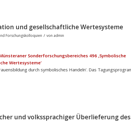
ion und gesellschaftliche Wertesysteme
/
nd Forschungskolloquien
von
admin
s Münsteraner Sonderforschungsbereiches 496 ‚Symbolische
iche Wertesysteme‘
ertrauensbildung durch symbolisches Handeln‘. Das Tagungsprogr
scher und volkssprachiger Überlieferung des