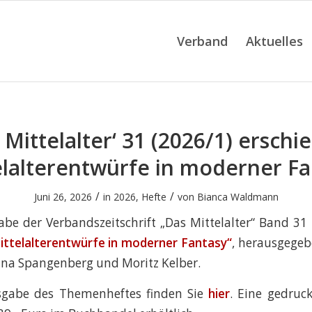
Verband
Aktuelles
 Mittelalter‘ 31 (2026/1) erschi
elalterentwürfe in moderner Fa
/
/
Juni 26, 2026
in
2026
,
Hefte
von
Bianca Waldmann
be der Verbandszeitschrift „Das Mittelalter“ Band 31 N
ittelalterentwürfe in moderner Fantasy
“
, herausgegeb
na Spangenberg und Moritz Kelber.
sgabe des Themenheftes finden Sie
hier
. Eine gedruc