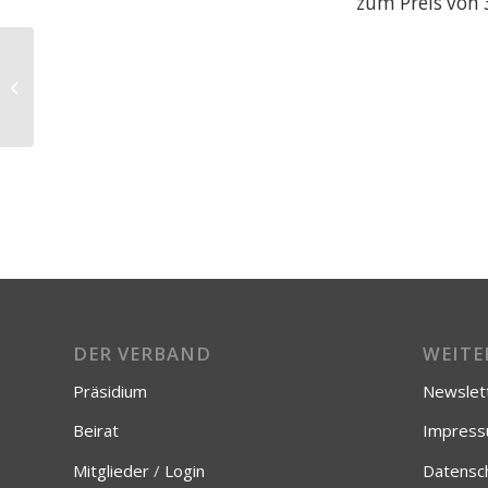
zum Preis von 
Reform des WissZeitVG:
Mediävistikverband beteiligt sich an
Stellungnahme zum...
DER VERBAND
WEITE
Präsidium
Newslet
Beirat
Impres
Mitglieder
/
Login
Datensc