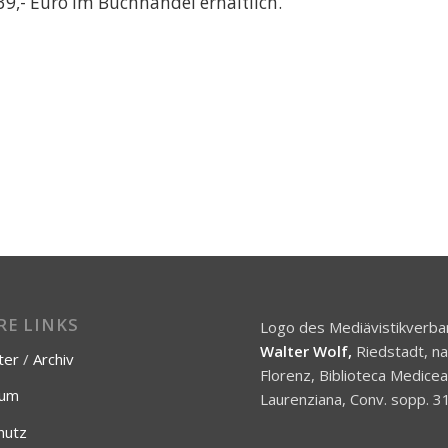
39,- Euro im Buchhandel erhältlich.
RE LINKS
Logo des Mediävistikverba
Walter Wolf,
Riedstadt, n
ter
/
Archiv
Florenz, Biblioteca Medice
sum
Laurenziana, Conv. sopp. 31
hutz