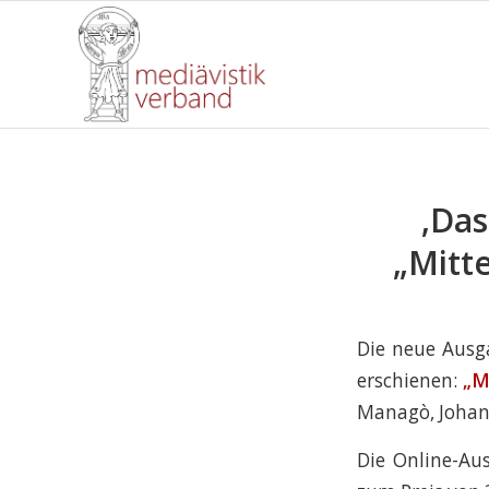
‚Das
„Mitt
Die neue Ausga
erschienen:
„M
Managò, Johan
Die Online-Au