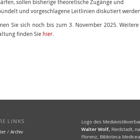
härfen, sollen bisherige theoretische Zugänge und
bündelt und vorgeschlagene Leitlinien diskutiert werden
en Sie sich noch bis zum 3. November 2025. Weitere
altung finden Sie
hier
.
RE LINKS
Logo des Mediävistikverba
Walter Wolf,
Riedstadt, n
ter
/
Archiv
Florenz, Biblioteca Medice