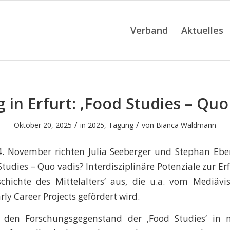
Verband
Aktuelles
 in Erfurt: ‚Food Studies – Quo 
/
/
Oktober 20, 2025
in
2025
,
Tagung
von
Bianca Waldmann
. November richten Julia Seeberger und Stephan Ebert
tudies – Quo vadis? Interdisziplinäre Potenziale zur Er
chichte des Mittelalters‘ aus, die u.a. vom Mediävi
ly Career Projects gefördert wird.
 den Forschungsgegenstand der ‚Food Studies‘ in m