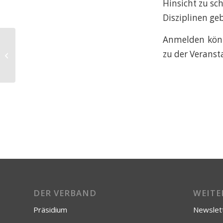
Hinsicht zu sc
Disziplinen ge
Anmelden könn
Newsletter für Mitglieder:
zu der Veranst
Einreichungen bis 28.11.2025
DER VERBAND
WEITE
Präsidium
Newslet