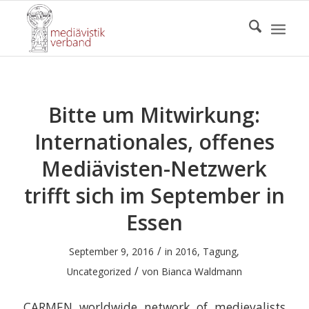
Bitte um Mitwirkung:
Internationales, offenes
Mediävisten-Netzwerk
trifft sich im September in
Essen
/
September 9, 2016
in
2016
,
Tagung
,
/
Uncategorized
von
Bianca Waldmann
CARMEN worldwide network of medievalists