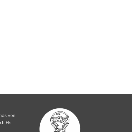
nds von
ach Hs
a