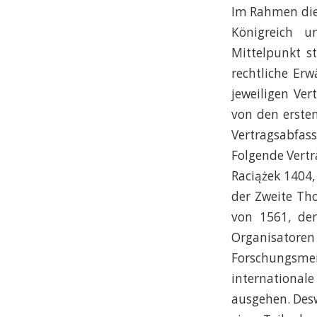
Im Rahmen die
Königreich 
Mittelpunkt s
rechtliche Er
jeweiligen Ve
von den erste
Vertragsabfas
Folgende Vertr
Raciążek 1404,
der Zweite Tho
von 1561, de
Organisator
Forschungsmei
internationa
ausgehen. Desw