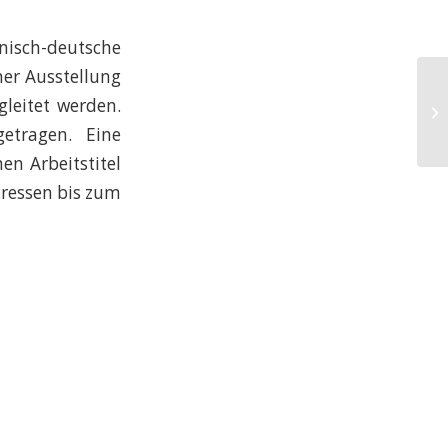
isch-deutsche
ner Ausstellung
„D
leitet werden.
Ve
etragen. Eine
Ku
en Arbeitstitel
dressen bis zum