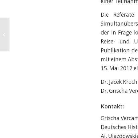
einer Teilnah
Die Referate
Simultanüberse
der in Frage 
Die Burg in der Ebene
Reise- und U
Publikation de
mit einem Abst
15. Mai 2012 e
Dr. Jacek Kroc
Dr. Grischa Ve
Kontakt:
Grischa Verca
Deutsches Hist
Al. Ujazdowski