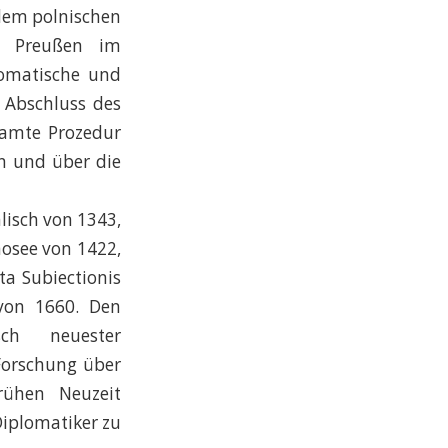
dem polnischen
m Preußen im
lomatische und
 Abschluss des
samte Prozedur
n und über die
lisch von 1343,
nosee von 1422,
ta Subiectionis
von 1660. Den
sch neuester
Forschung über
rühen Neuzeit
Diplomatiker zu