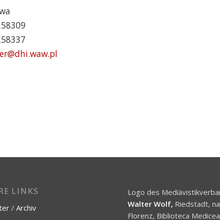
awa
5258309
5258337
er@dhi.waw.pl
RE LINKS
Logo des Mediävistikverba
Walter Wolf,
Riedstadt, n
ter
/
Archiv
Florenz, Biblioteca Medice