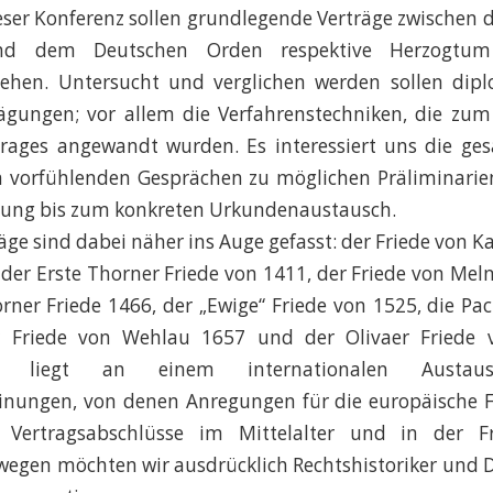
ser Konferenz sollen grundlegende Verträge zwischen 
und dem Deutschen Orden respektive Herzogtu
tehen. Untersucht und verglichen werden sollen dip
wägungen; vor allem die Verfahrenstechniken, die zum
rtrages angewandt wurden. Es interessiert uns die ge
n vorfühlenden Gesprächen zu möglichen Präliminarie
sung bis zum konkreten Urkundenaustausch.
äge sind dabei näher ins Auge gefasst: der Friede von Ka
 der Erste Thorner Friede von 1411, der Friede von Mel
rner Friede 1466, der „Ewige“ Friede von 1525, die Pac
r Friede von Wehlau 1657 und der Olivaer Friede 
en liegt an einem internationalen Austau
nungen, von denen Anregungen für die europäische 
le Vertragsabschlüsse im Mittelalter und in der F
egen möchten wir ausdrücklich Rechtshistoriker und 