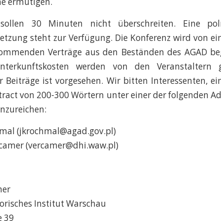
me ermutigen.
 sollen 30 Minuten nicht überschreiten. Eine poln
tzung steht zur Verfügung. Die Konferenz wird von ei
kommenden Verträge aus den Beständen des AGAD beg
nterkunftskosten werden von den Veranstaltern g
r Beiträge ist vorgesehen. Wir bitten Interessenten, ein
ract von 200-300 Wörtern unter einer der folgenden A
inzureichen:
hmal (jkrochmal@agad.gov.pl)
rcamer (vercamer@dhi.waw.pl)
mer
orisches Institut Warschau
e 39