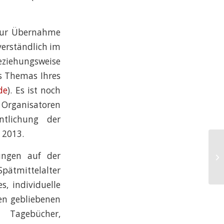
 zur Übernahme
verständlich im
ziehungsweise
es Themas Ihres
de
). Es ist noch
Organisatoren
ntlichung der
 2013.
Wo
ungen auf der
eu
pätmittelalter
s, individuelle
ten gebliebenen
 Tagebücher,