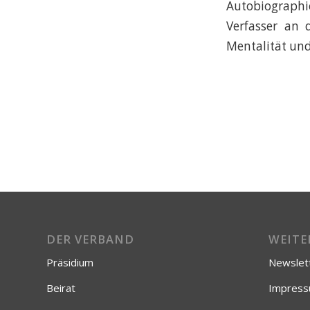
Autobiograph
Verfasser an 
Mentalität und
DER VERBAND
WEITE
Präsidium
Newslet
Beirat
Impres