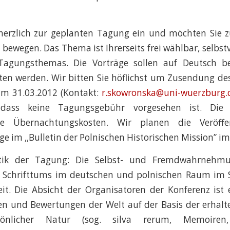
 herzlich zur geplanten Tagung ein und möchten Sie
s bewegen. Das Thema ist Ihrerseits frei wählbar, selbst
agungsthemas. Die Vorträge sollen auf Deutsch be
ten werden. Wir bitten Sie höflichst um Zusendung d
um 31.03.2012 (Kontakt:
r.skowronska@uni-wuerzburg.
dass keine Tagungsgebühr vorgesehen ist. Die 
ie Übernachtungskosten. Wir planen die Veröffe
e im ,,Bulletin der Polnischen Historischen Mission” im
tik der Tagung: Die Selbst- und Fremdwahrnehm
 Schrifttums im deutschen und polnischen Raum im S
t. Die Absicht der Organisatoren der Konferenz ist e
en und Bewertungen der Welt auf der Basis der erhal
sönlicher Natur (sog. silva rerum, Memoiren,