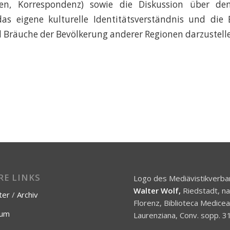
ien, Korrespondenz) sowie die Diskussion über den
das eigene kulturelle Identitätsverständnis und die 
 Bräuche der Bevölkerung anderer Regionen darzustell
RE LINKS
Logo des Mediävistikverba
Walter Wolf,
Riedstadt, n
ter
/
Archiv
Florenz, Biblioteca Medice
sum
Laurenziana, Conv. sopp. 31