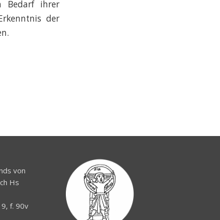
 Bedarf ihrer
Erkenntnis der
en.
nds von
ach Hs
a
9, f. 90v