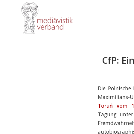
CfP: Ei
Die Polnische 
Maximilians-
Toruń vom 1
Tagung unter 
Fremdwahrn
autobiographis