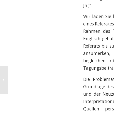
Jh.)“.
Wir laden Sie
eines Referate
Rahmen des T
Englisch gehal
Referats bis z
anzumerken, 
begleichen d
Tagungsbeiträg
CfP: Kooperation, Konkurrenz,
Die Problema
Krieg. Territorium und Reichsstadt
im Spätmi...
Grundlage des
und der Neuzei
Interpretation
Quellen per